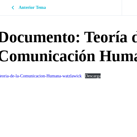
Anterior Tema
Documento: Teoría d
Comunicación Huma
eoria-de-la-Comunicacion-Humana-watzlawick
Descarga