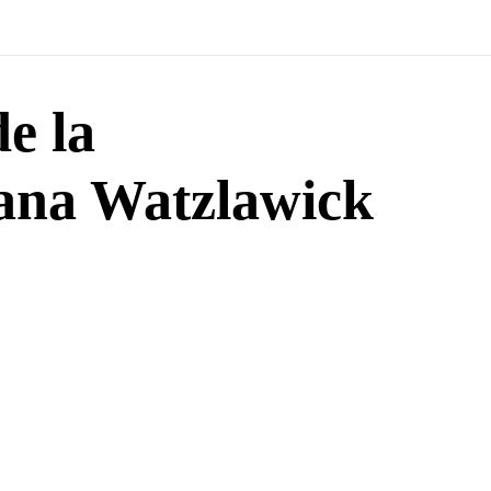
e la
na Watzlawick