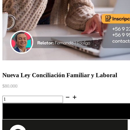
Nueva Ley Conciliación Familiar y Laboral
$
80.000
Nueva
Ley
Conciliación
Familiar
y
Laboral
cantidad