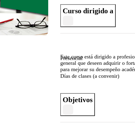
Curso dirigido a
Este curso está dirigido a profesi
Presencial
general que deseen adquirir o for
para mejorar su desempeño académ
Días de clases (a convenir)
Objetivos